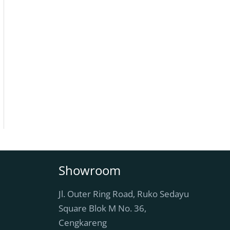
Showroom
Jl. Outer Ring Road, Ruko Sedayu
Square Blok M No. 36,
Cengkareng