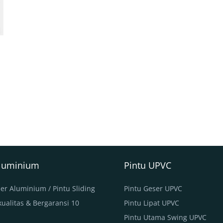
Aluminium
Pintu UPVC
er Aluminium / Pintu Sliding
Pintu Geser UPVC
ualitas & Bergaransi 10
Pintu Lipat UPVC
Pintu Utama Swing UPVC