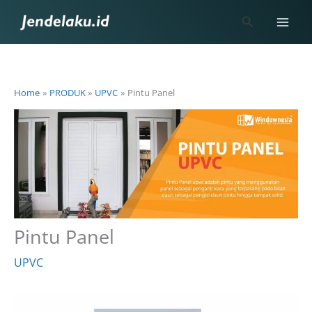
Skip
Search
to
content
Home
PRODUK
UPVC
Pintu Panel
Pintu Panel
UPVC