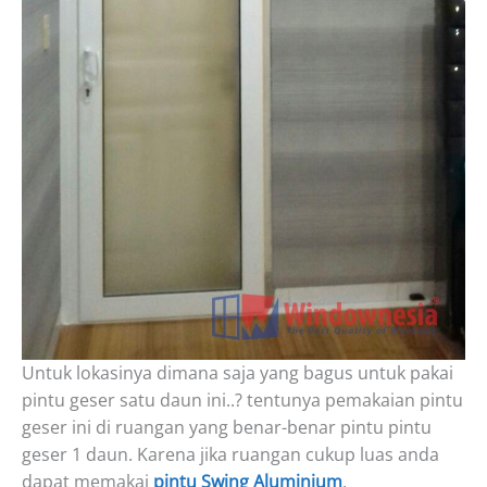
Untuk lokasinya dimana saja yang bagus untuk pakai
pintu geser satu daun ini..? tentunya pemakaian pintu
geser ini di ruangan yang benar-benar pintu pintu
geser 1 daun. Karena jika ruangan cukup luas anda
dapat memakai
pintu Swing Aluminium
.