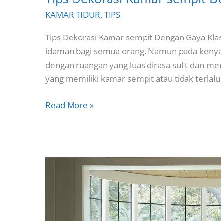
KAMAR TIDUR
,
TIPS
Tips Dekorasi Kamar sempit Dengan Gaya Klas
idaman bagi semua orang. Namun pada kenya
dengan ruangan yang luas dirasa sulit dan m
yang memiliki kamar sempit atau tidak terlalu 
Tips
Read More »
Dekorasi
Kamar
sempit
Dengan
Gaya
Klasik
Modern