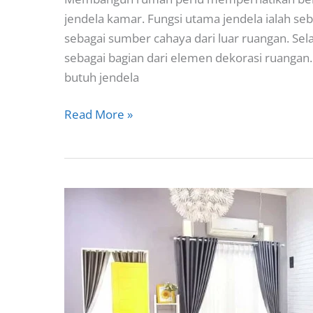
jendela kamar. Fungsi utama jendela ialah sebag
sebagai sumber cahaya dari luar ruangan. Selai
sebagai bagian dari elemen dekorasi ruangan.
butuh jendela
Ukuran
Read More »
Jendela
Kamar,
Model
Jendela
Kamar
Tidur
Minimalis
2024