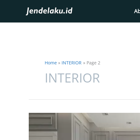
Skip
Ab
to
content
Home
INTERIOR
Page 2
INTERIOR