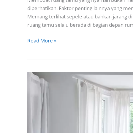
diperhatikan. Faktor penting lainnya yang m
Memang terlihat sepele atau bahkan jarang d
ruang tamu selalu berada di bagian depan rum
Inspirasi
Read More »
Jendela
Ruang
Tamu
Modern
dan
Ukuran
Jendelanya