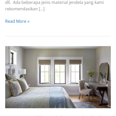
dll. Ada beberapa jenis material jendela yang kami
rekomendasikan […]
7
Read More »
Model
Jendela
Besar
untuk
Ruangan
yang
Luas