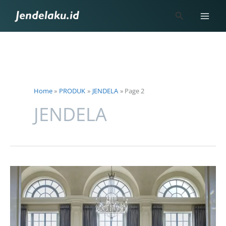
Skip
Search
to
content
Home
PRODUK
JENDELA
Page 2
JENDELA