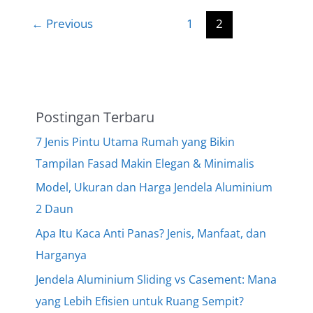
Jendela
Rumah
←
Previous
1
2
Ideal
dengan
Tepat
Agar
Hunian
Postingan Terbaru
Nyaman
dan
7 Jenis Pintu Utama Rumah yang Bikin
Sehat
Tampilan Fasad Makin Elegan & Minimalis
Model, Ukuran dan Harga Jendela Aluminium
2 Daun
Apa Itu Kaca Anti Panas? Jenis, Manfaat, dan
Harganya
Jendela Aluminium Sliding vs Casement: Mana
yang Lebih Efisien untuk Ruang Sempit?