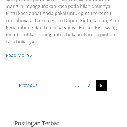
Swing ini menggunakan kaca pada bilah daunnya.
Pintu kaca dapat Anda pakai untuk pintu tertentu
contohnya di Balkon, Pintu Dapur, Pintu Taman, Pintu
Penghubung dan lain sebagainya. Pintu UPVC Swing
membutuhkan ruang untuk bukaan, karena pintu ini
cara bukanya
Pintu
Read More »
Utama
Swing
UPVC
←
Previous
1
…
7
8
Postingan Terbaru