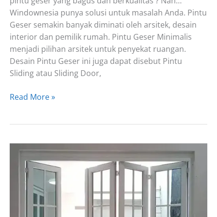
pintu geser yang bagus dan berkualitas ? Nah…
Windownesia punya solusi untuk masalah Anda. Pintu
Geser semakin banyak diminati oleh arsitek, desain
interior dan pemilik rumah. Pintu Geser Minimalis
menjadi pilihan arsitek untuk penyekat ruangan.
Desain Pintu Geser ini juga dapat disebut Pintu
Sliding atau Sliding Door,
Pintu
Read More »
Geser
UPVC
Minimalis
Murah