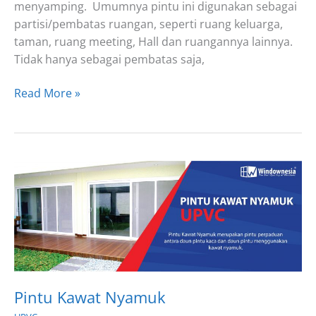
menyamping. Umumnya pintu ini digunakan sebagai
partisi/pembatas ruangan, seperti ruang keluarga,
taman, ruang meeting, Hall dan ruangannya lainnya.
Tidak hanya sebagai pembatas saja,
Pintu
Read More »
Lipat
UPVC
Pintu Kawat Nyamuk