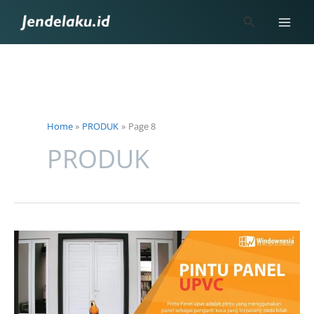
Skip
Search
to
content
Home
PRODUK
Page 8
PRODUK