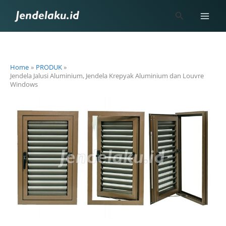
Skip
Search
to
content
Home
PRODUK
Jendela Jalusi Aluminium, Jendela Krepyak Aluminium dan Louvre
Windows