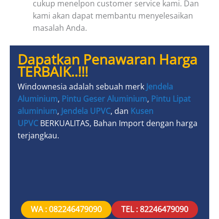
cukup menelpon customer service kami. Dan
kami akan dapat membantu menyelesaikan
masalah Anda.
Dapatkan Penawaran Harga
TERBAIK..!!!
Windownesia adalah sebuah merk
Jendela
Aluminium
,
Pintu Geser Aluminium
,
Pintu Lipat
aluminium
,
Jendela UPVC
, dan
Kusen
UPVC
BERKUALITAS, Bahan Import dengan harga
terjangkau.
WA : 082246479090
TEL : 82246479090