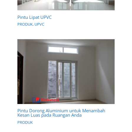
Pintu Lipat UPVC
PRODUK
,
UPVC
Pintu Dorong Aluminium untuk Menambah
Kesan Luas pada Ruangan Anda
PRODUK