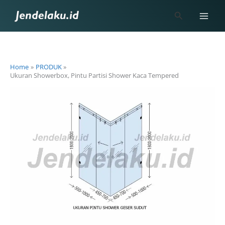
Skip
Search
to
content
Home
PRODUK
Ukuran Showerbox, Pintu Partisi Shower Kaca Tempered