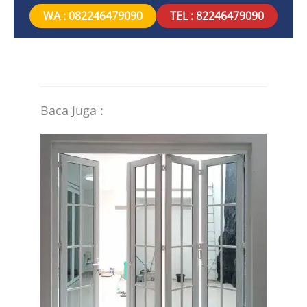
WA : 082246479090
TEL : 82246479090
Baca Juga :