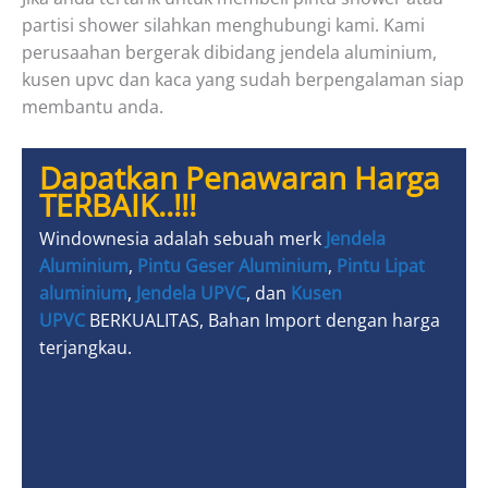
partisi shower silahkan menghubungi kami. Kami
perusaahan bergerak dibidang jendela aluminium,
kusen upvc dan kaca yang sudah berpengalaman siap
membantu anda.
Dapatkan Penawaran Harga
TERBAIK..!!!
Windownesia adalah sebuah merk
Jendela
Aluminium
,
Pintu Geser Aluminium
,
Pintu Lipat
aluminium
,
Jendela UPVC
, dan
Kusen
UPVC
BERKUALITAS, Bahan Import dengan harga
terjangkau.